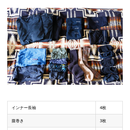
インナー長袖
4枚
腹巻き
3枚