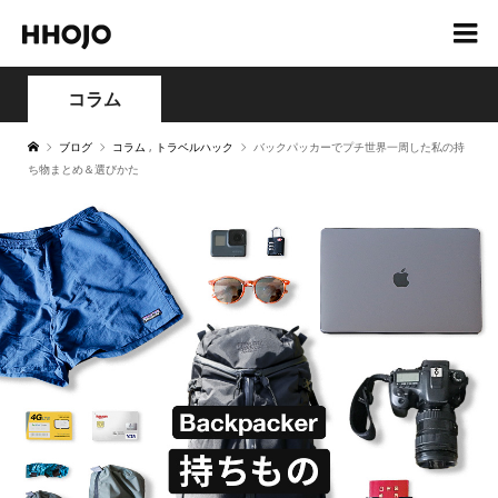
コラム
ブログ
コラム
,
トラベルハック
バックパッカーでプチ世界一周した私の持
ち物まとめ＆選びかた