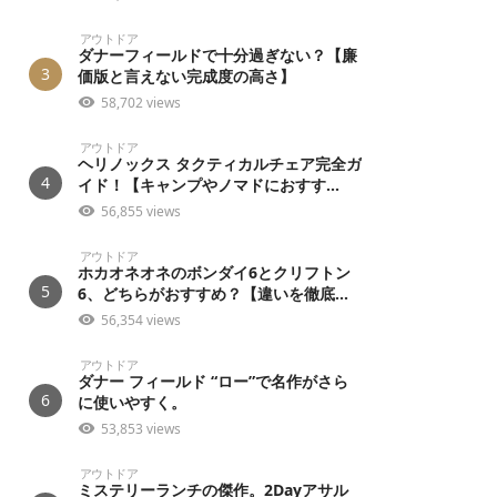
アウトドア
ダナーフィールドで十分過ぎない？【廉
3
価版と言えない完成度の高さ】
58,702 views
アウトドア
ヘリノックス タクティカルチェア完全ガ
4
イド！【キャンプやノマドにおすす...
56,855 views
アウトドア
ホカオネオネのボンダイ6とクリフトン
5
6、どちらがおすすめ？【違いを徹底...
56,354 views
アウトドア
ダナー フィールド “ロー”で名作がさら
6
に使いやすく。
53,853 views
アウトドア
ミステリーランチの傑作。2Dayアサル