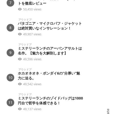
7
トを徹底レビュー
50,450 views
アウトドア
パタゴニア・マイクロパフ・ジャケット
8
は絶対買いなインサレーション！
49,907 views
アウトドア
ミステリーランチのアーバンアサルトは
9
名作。【魅力を大解剖します】
49,596 views
アウトドア
ホカオネオネ・ボンダイ6の”分厚い”魅
10
力に迫る。
49,542 views
アウトドア
ミステリーランチのゾイドバッグは1000
11
円台で哲学を体感できる！
49,137 views