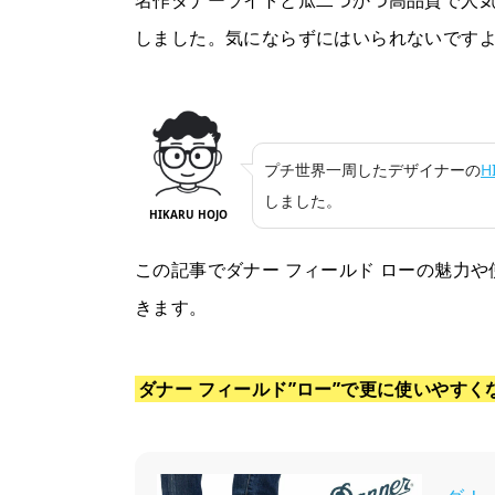
名作ダナーライトと瓜二つかつ高品質で人気
it
しました。気にならずにはいられないです
プチ世界一周したデザイナーの
H
しました。
HIKARU HOJO
この記事でダナー フィールド ローの魅力
きます。
ダナー フィールド”ロー”で更に使いやす