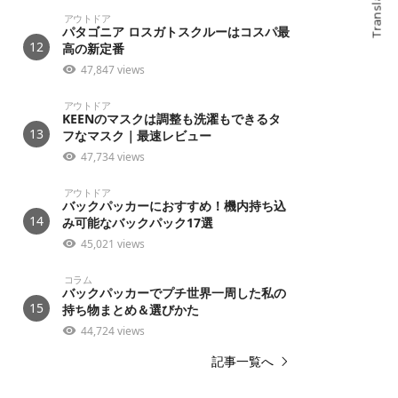
Translate
アウトドア
パタゴニア ロスガトスクルーはコスパ最
12
高の新定番
47,847 views
アウトドア
KEENのマスクは調整も洗濯もできるタ
13
フなマスク｜最速レビュー
47,734 views
アウトドア
バックパッカーにおすすめ！機内持ち込
14
み可能なバックパック17選
45,021 views
コラム
バックパッカーでプチ世界一周した私の
15
持ち物まとめ＆選びかた
44,724 views
記事一覧へ