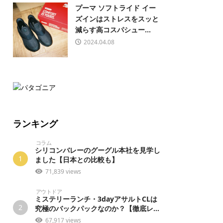
プーマ ソフトライド イー
ズインはストレスをスッと
減らす高コスパシュー...
2024.04.08
ランキング
コラム
シリコンバレーのグーグル本社を見学し
1
ました【日本との比較も】
71,839 views
アウトドア
ミステリーランチ・3dayアサルトCLは
2
究極のバックパックなのか？【徹底レ...
67,917 views