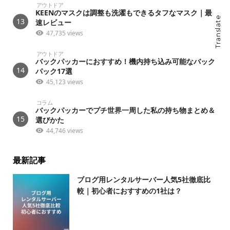
アウトドア
KEENのマスクは調整も洗濯もできるタフなマスク｜最
Translate
13
速レビュー
47,735 views
アウトドア
バックパッカーにおすすめ！機内持ち込み可能なバック
14
パック17選
45,123 views
コラム
バックパッカーでプチ世界一周した私の持ち物まとめ＆
15
選びかた
44,746 views
最新記事
ブログ用レンタルサーバー人気5社徹底比
較｜初心者におすすめの1社は？