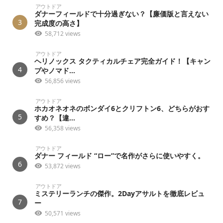
アウトドア
ダナーフィールドで十分過ぎない？【廉価版と言えない
3
完成度の高さ】
58,712 views
アウトドア
ヘリノックス タクティカルチェア完全ガイド！【キャン
4
プやノマド...
56,856 views
アウトドア
ホカオネオネのボンダイ6とクリフトン6、どちらがおす
5
すめ？【違...
56,358 views
アウトドア
ダナー フィールド “ロー”で名作がさらに使いやすく。
6
53,872 views
アウトドア
ミステリーランチの傑作。2Dayアサルトを徹底レビュ
7
ー
50,571 views