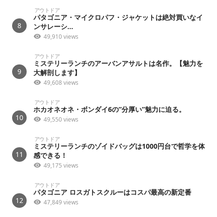
アウトドア
パタゴニア・マイクロパフ・ジャケットは絶対買いなイ
8
ンサレーシ...
49,910 views
アウトドア
ミステリーランチのアーバンアサルトは名作。【魅力を
9
大解剖します】
49,608 views
アウトドア
ホカオネオネ・ボンダイ6の”分厚い”魅力に迫る。
10
49,550 views
アウトドア
ミステリーランチのゾイドバッグは1000円台で哲学を体
11
感できる！
49,175 views
アウトドア
パタゴニア ロスガトスクルーはコスパ最高の新定番
12
47,849 views