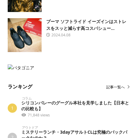
プーマ ソフトライド イーズインはストレ
スをスッと減らす高コスパシュー...
2024.04.08
ランキング
記事一覧へ
コラム
シリコンバレーのグーグル本社を見学しました【日本と
1
の比較も】
71,848 views
アウトドア
ミステリーランチ・3dayアサルトCLは究極のバックパ
2
ックなのか？...