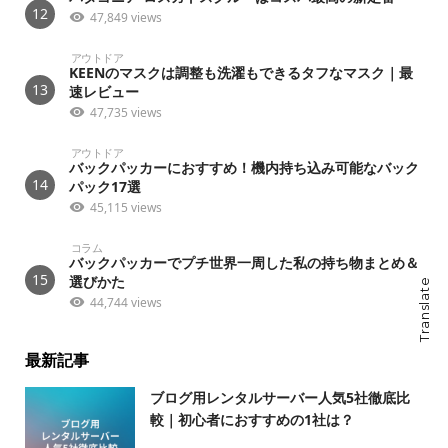
12
47,849 views
アウトドア
KEENのマスクは調整も洗濯もできるタフなマスク｜最
13
速レビュー
47,735 views
アウトドア
バックパッカーにおすすめ！機内持ち込み可能なバック
14
パック17選
45,115 views
コラム
バックパッカーでプチ世界一周した私の持ち物まとめ＆
15
選びかた
Translate
44,744 views
最新記事
ブログ用レンタルサーバー人気5社徹底比
較｜初心者におすすめの1社は？