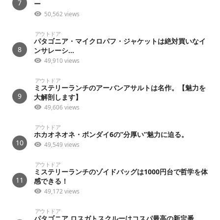
7
ー
50,562 views
アウトドア
パタゴニア・マイクロパフ・ジャケットは絶対買いなイ
8
ンサレーシ...
49,910 views
アウトドア
ミステリーランチのアーバンアサルトは名作。【魅力を
9
大解剖します】
49,606 views
アウトドア
ホカオネオネ・ボンダイ6の”分厚い”魅力に迫る。
10
49,549 views
アウトドア
ミステリーランチのゾイドバッグは1000円台で哲学を体
11
感できる！
49,172 views
アウトドア
パタゴニア ロスガトスクルーはコスパ最高の新定番