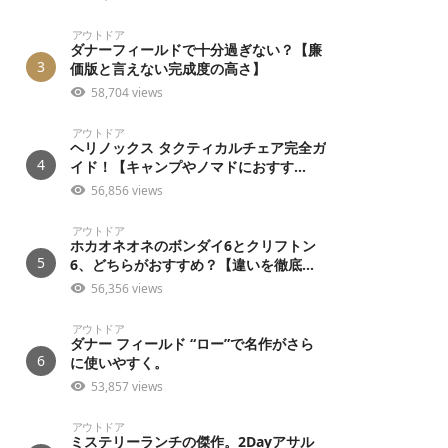
アウトドア
ダナーフィールドで十分過ぎない？【廉
3
価版と言えない完成度の高さ】
58,704 views
アウトドア
ヘリノックス タクティカルチェア完全ガ
4
イド！【キャンプやノマドにおすす...
56,856 views
アウトドア
ホカオネオネのボンダイ6とクリフトン
5
6、どちらがおすすめ？【違いを徹底...
56,356 views
アウトドア
ダナー フィールド “ロー”で名作がさら
6
に使いやすく。
53,857 views
アウトドア
ミステリーランチの傑作。2Dayアサル