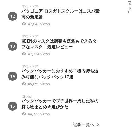
Translate
アウトドア
パタゴニア ロスガトスクルーはコスパ最
12
高の新定番
47,848 views
アウトドア
KEENのマスクは調整も洗濯もできるタ
13
フなマスク｜最速レビュー
47,734 views
アウトドア
バックパッカーにおすすめ！機内持ち込
14
み可能なバックパック17選
45,059 views
コラム
バックパッカーでプチ世界一周した私の
15
持ち物まとめ＆選びかた
44,728 views
記事一覧へ