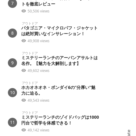
7
トを徹底レビュー
50,506 views
アウトドア
パタゴニア・マイクロパフ・ジャケット
8
は絶対買いなインサレーション！
49,908 views
アウトドア
ミステリーランチのアーバンアサルトは
9
名作。【魅力を大解剖します】
49,602 views
アウトドア
ホカオネオネ・ボンダイ6の”分厚い”魅
10
力に迫る。
49,543 views
アウトドア
ミステリーランチのゾイドバッグは1000
11
円台で哲学を体感できる！
49,142 views