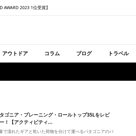
 AWARD 2023 1位受賞】
アウトドア
コラム
ブログ
トラベル
タゴニア・プレーニング・ロールトップ35Lをレビ
ー！【アクティビティ...
量で濡れたギアと乾いた荷物を分けて運べるパタゴニアのバ