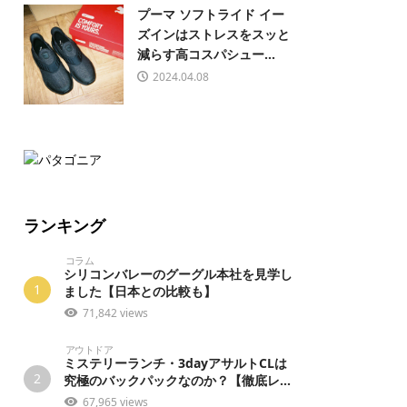
プーマ ソフトライド イー
ズインはストレスをスッと
減らす高コスパシュー...
2024.04.08
ランキング
コラム
シリコンバレーのグーグル本社を見学し
1
ました【日本との比較も】
71,842 views
アウトドア
ミステリーランチ・3dayアサルトCLは
2
究極のバックパックなのか？【徹底レ...
67,965 views