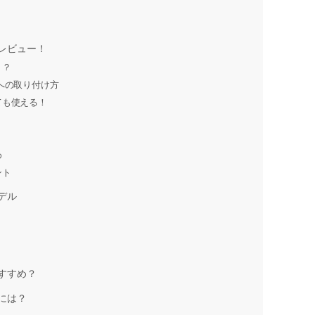
レビュー！
う？
トへの取り付け方
ても使える！
め
ント
デル
すすめ？
には？