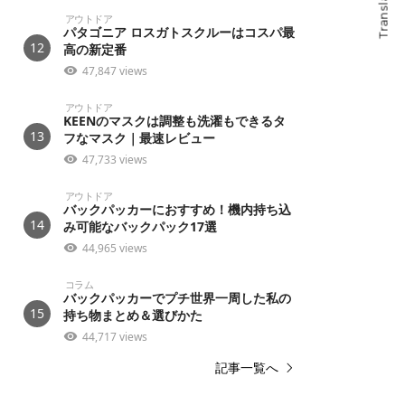
Translate
アウトドア
パタゴニア ロスガトスクルーはコスパ最
12
高の新定番
47,847 views
アウトドア
KEENのマスクは調整も洗濯もできるタ
13
フなマスク｜最速レビュー
47,733 views
アウトドア
バックパッカーにおすすめ！機内持ち込
14
み可能なバックパック17選
44,965 views
コラム
バックパッカーでプチ世界一周した私の
15
持ち物まとめ＆選びかた
44,717 views
記事一覧へ