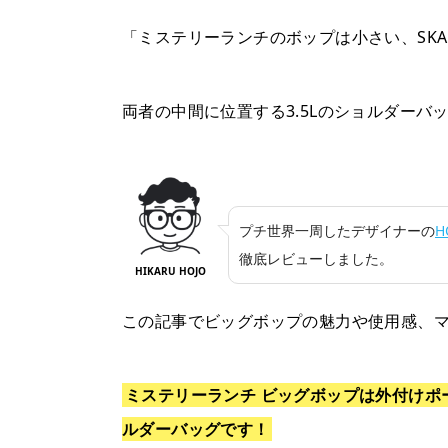
Tweet
Share
Pocket
RSS
Pin
「ミステリーランチのボップは小さい、SK
it
両者の中間に位置する3.5Lのショルダー
プチ世界一周したデザイナーの
H
徹底レビューしました。
HIKARU HOJO
この記事でビッグボップの魅力や使用感、
ミステリーランチ ビッグボップは外付けポ
ルダーバッグです！