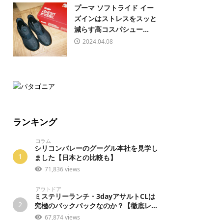
プーマ ソフトライド イー
ズインはストレスをスッと
減らす高コスパシュー...
2024.04.08
ランキング
コラム
シリコンバレーのグーグル本社を見学し
1
ました【日本との比較も】
71,836 views
アウトドア
ミステリーランチ・3dayアサルトCLは
2
究極のバックパックなのか？【徹底レ...
67,874 views