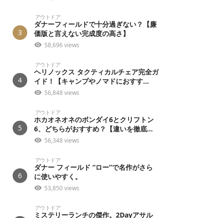
アウトドア
ダナーフィールドで十分過ぎない？【廉
3
価版と言えない完成度の高さ】
58,696 views
アウトドア
ヘリノックス タクティカルチェア完全ガ
4
イド！【キャンプやノマドにおすす...
56,848 views
アウトドア
ホカオネオネのボンダイ6とクリフトン
5
6、どちらがおすすめ？【違いを徹底...
56,348 views
アウトドア
ダナー フィールド “ロー”で名作がさら
6
に使いやすく。
53,850 views
アウトドア
ミステリーランチの傑作。2Dayアサル