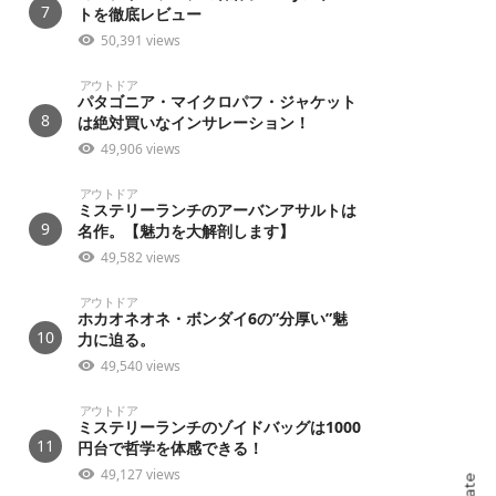
7
トを徹底レビュー
50,391 views
アウトドア
パタゴニア・マイクロパフ・ジャケット
8
は絶対買いなインサレーション！
49,906 views
アウトドア
ミステリーランチのアーバンアサルトは
9
名作。【魅力を大解剖します】
49,582 views
アウトドア
ホカオネオネ・ボンダイ6の”分厚い”魅
10
力に迫る。
49,540 views
アウトドア
ミステリーランチのゾイドバッグは1000
11
円台で哲学を体感できる！
49,127 views