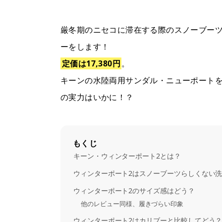
Tweet
Share
Pocket
RSS
Pin
it
厳冬期のニセコに滞在する際のスノーブー
ーをします！
定価は17,380円
。
キーンの水陸両用サンダル・ニューポート
の実力はいかに！？
もくじ
キーン・ウィンターポート2とは？
ウィンターポート2はスノーブーツらしくない
ウィンターポート2のサイズ感はどう？
他のレビュー同様、履きづらい印象
ウィンターポート2はカリブーと比較してどう