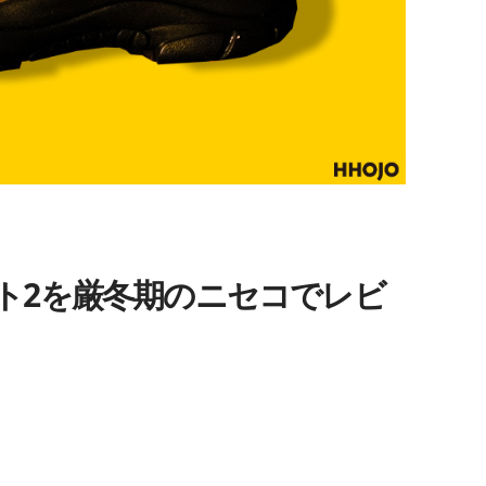
ト2を厳冬期のニセコでレビ