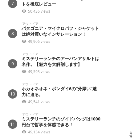
7
トを徹底レビュー
50,436 views
アウトドア
パタゴニア・マイクロパフ・ジャケット
8
は絶対買いなインサレーション！
49,906 views
アウトドア
ミステリーランチのアーバンアサルトは
9
名作。【魅力を大解剖します】
49,593 views
アウトドア
ホカオネオネ・ボンダイ6の”分厚い”魅
10
力に迫る。
49,541 views
アウトドア
ミステリーランチのゾイドバッグは1000
11
円台で哲学を体感できる！
49,134 views