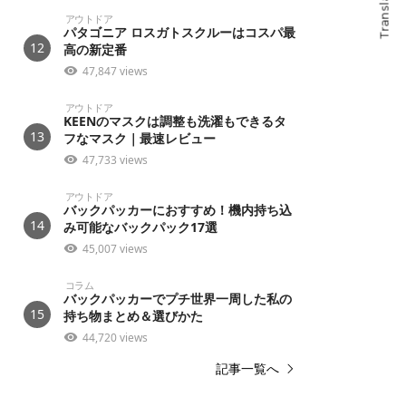
Translate
アウトドア
パタゴニア ロスガトスクルーはコスパ最
12
高の新定番
47,847 views
アウトドア
KEENのマスクは調整も洗濯もできるタ
13
フなマスク｜最速レビュー
47,733 views
アウトドア
バックパッカーにおすすめ！機内持ち込
14
み可能なバックパック17選
45,007 views
コラム
バックパッカーでプチ世界一周した私の
15
持ち物まとめ＆選びかた
44,720 views
記事一覧へ