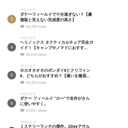
アウトドア
ダナーフィールドで十分過ぎない？【廉
3
価版と言えない完成度の高さ】
58,700 views
アウトドア
ヘリノックス タクティカルチェア完全ガ
4
イド！【キャンプやノマドにおすす...
56,854 views
アウトドア
ホカオネオネのボンダイ6とクリフトン
5
6、どちらがおすすめ？【違いを徹底...
56,353 views
アウトドア
ダナー フィールド “ロー”で名作がさら
6
に使いやすく。
53,851 views
アウトドア
ミステリーランチの傑作。2Dayアサル