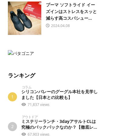
プーマ ソフトライド イー
ズインはストレスをスッと
減らす高コスパシュー...
2024.04.08
ランキング
コラム
シリコンバレーのグーグル本社を見学し
1
ました【日本との比較も】
71,837 views
アウトドア
ミステリーランチ・3dayアサルトCLは
2
究極のバックパックなのか？【徹底レ...
67,903 views