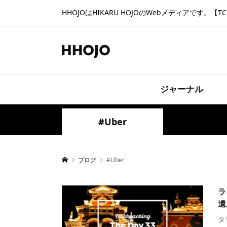
HHOJOはHIKARU HOJOのWebメディアです。【TCD
ジャーナル
#Uber
ブログ
#Uber
ラ
遺
タ