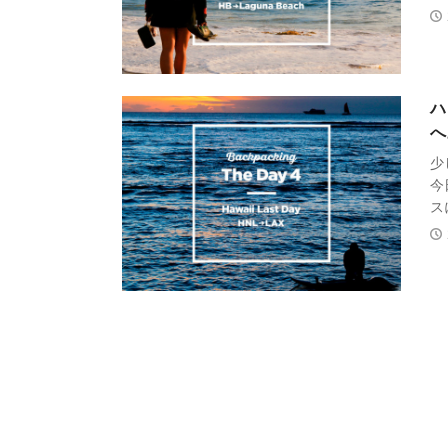
ハ
へ
少
今
ス