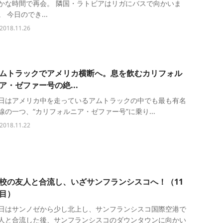
かな時間で再会。 隣国・ラトビアはリガにバスで向かいま
。 今日のでき...
2018.11.26
ムトラックでアメリカ横断へ。息を飲むカリフォル
ア・ゼファー号の絶...
日はアメリカ中を走っているアムトラックの中でも最も有名
線の一つ、“カリフォルニア・ゼファー号”に乗り...
2018.11.22
校の友人と合流し、いざサンフランシスコへ！（11
目）
日はサンノゼから少し北上し、サンフランシスコ国際空港で
人と合流した後、サンフランシスコのダウンタウンに向かい