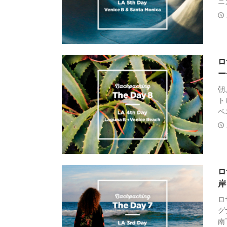
ニ
ロ
ー
朝
ト
ベ
ロ
岸
ロ
グ
南