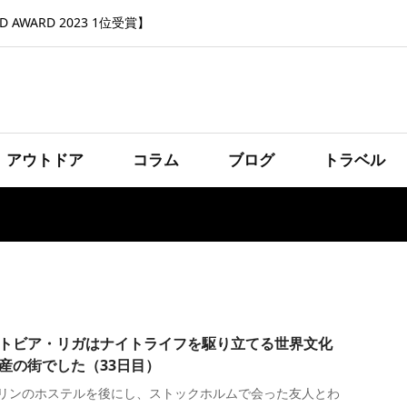
 AWARD 2023 1位受賞】
アウトドア
コラム
ブログ
トラベル
トビア・リガはナイトライフを駆り立てる世界文化
産の街でした（33日目）
リンのホステルを後にし、ストックホルムで会った友人とわ