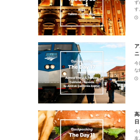
ず
す
ア
ニ
今
な
高
日
今
友