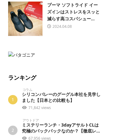
プーマ ソフトライド イー
ズインはストレスをスッと
減らす高コスパシュー...
2024.04.08
ランキング
コラム
シリコンバレーのグーグル本社を見学し
1
ました【日本との比較も】
71,842 views
アウトドア
ミステリーランチ・3dayアサルトCLは
2
究極のバックパックなのか？【徹底レ...
67,956 views