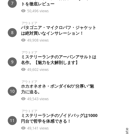
7
トを徹底レビュー
50,496 views
アウトドア
パタゴニア・マイクロパフ・ジャケット
8
は絶対買いなインサレーション！
49,908 views
アウトドア
ミステリーランチのアーバンアサルトは
9
名作。【魅力を大解剖します】
49,602 views
アウトドア
ホカオネオネ・ボンダイ6の”分厚い”魅
10
力に迫る。
49,543 views
アウトドア
ミステリーランチのゾイドバッグは1000
11
円台で哲学を体感できる！
49,141 views