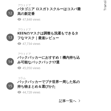
Translate
アウトドア
パタゴニア ロスガトスクルーはコスパ最
12
高の新定番
47,848 views
アウトドア
KEENのマスクは調整も洗濯もできるタ
13
フなマスク｜最速レビュー
47,734 views
アウトドア
バックパッカーにおすすめ！機内持ち込
14
み可能なバックパック17選
45,050 views
コラム
バックパッカーでプチ世界一周した私の
15
持ち物まとめ＆選びかた
44,728 views
記事一覧へ