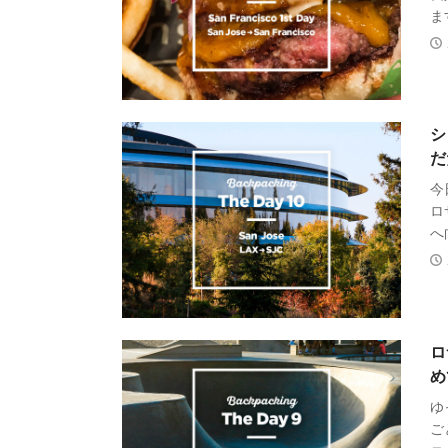
ます
シ
だ
今
ロ
へ
ロ
め
ゆ
ご