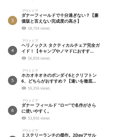
アウトドア
ダナーフィールドで十分過ぎない？【廉
3
価版と言えない完成度の高さ】
58,704 views
アウトドア
ヘリノックス タクティカルチェア完全ガ
4
イド！【キャンプやノマドにおすす...
56,856 views
アウトドア
ホカオネオネのボンダイ6とクリフトン
5
6、どちらがおすすめ？【違いを徹底...
56,356 views
アウトドア
ダナー フィールド “ロー”で名作がさら
6
に使いやすく。
53,856 views
アウトドア
ミステリーランチの傑作。2Dayアサル