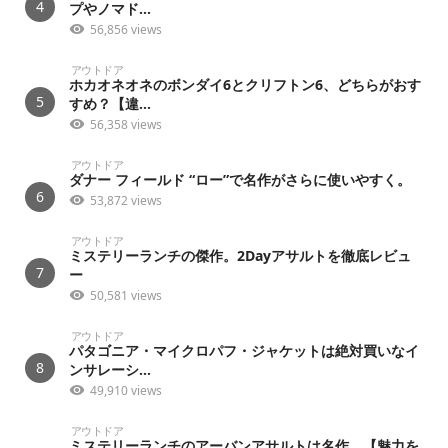
4
プやノマド...
56,856 views
アウトドア
ホカオネオネのボンダイ6とクリフトン6、どちらがおす
5
すめ？【違...
56,358 views
アウトドア
ダナー フィールド “ロー”で名作がさらに使いやすく。
6
53,872 views
アウトドア
ミステリーランチの傑作。2Dayアサルトを徹底レビュ
7
ー
50,581 views
アウトドア
パタゴニア・マイクロパフ・ジャケットは絶対買いなイ
8
ンサレーシ...
49,910 views
アウトドア
ミステリーランチのアーバンアサルトは名作。【魅力を