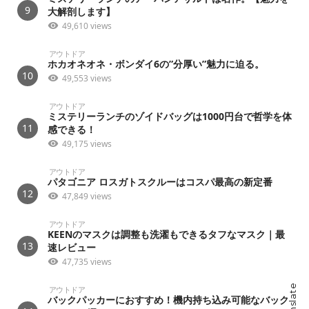
9
大解剖します】
49,610 views
アウトドア
ホカオネオネ・ボンダイ6の”分厚い”魅力に迫る。
10
49,553 views
アウトドア
ミステリーランチのゾイドバッグは1000円台で哲学を体
11
感できる！
49,175 views
アウトドア
パタゴニア ロスガトスクルーはコスパ最高の新定番
12
47,849 views
アウトドア
KEENのマスクは調整も洗濯もできるタフなマスク｜最
13
速レビュー
47,735 views
Translate
アウトドア
バックパッカーにおすすめ！機内持ち込み可能なバック