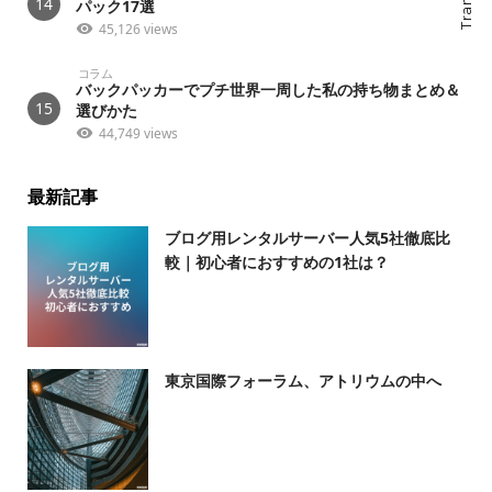
14
パック17選
45,126 views
コラム
バックパッカーでプチ世界一周した私の持ち物まとめ＆
15
選びかた
44,749 views
最新記事
ブログ用レンタルサーバー人気5社徹底比
較｜初心者におすすめの1社は？
東京国際フォーラム、アトリウムの中へ