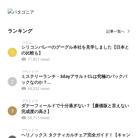
ランキング
記事一覧へ
コラム
シリコンバレーのグーグル本社を見学しました【日本と
1
の比較も】
71,851 views
アウトドア
ミステリーランチ・3dayアサルトCLは究極のバックパ
2
ックなのか？...
68,032 views
アウトドア
ダナーフィールドで十分過ぎない？【廉価版と言えない
3
完成度の高さ】
58,713 views
アウトドア
ヘリノックス タクティカルチェア完全ガイド！【キャン