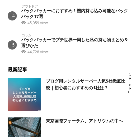
アウトドア
バックパッカーにおすすめ！機内持ち込み可能なバック
14
パック17選
45,059 views
コラム
バックパッカーでプチ世界一周した私の持ち物まとめ＆
15
選びかた
44,728 views
最新記事
Translate
ブログ用レンタルサーバー人気5社徹底比
較｜初心者におすすめの1社は？
東京国際フォーラム、アトリウムの中へ