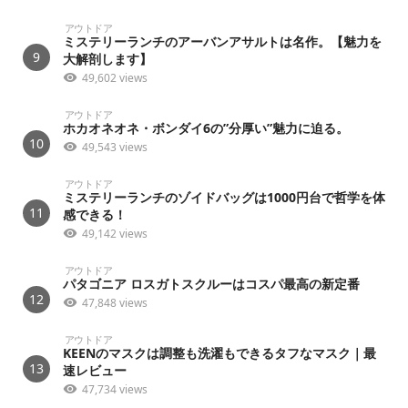
アウトドア
ミステリーランチのアーバンアサルトは名作。【魅力を
9
大解剖します】
49,602 views
アウトドア
ホカオネオネ・ボンダイ6の”分厚い”魅力に迫る。
10
49,543 views
アウトドア
ミステリーランチのゾイドバッグは1000円台で哲学を体
11
感できる！
49,142 views
アウトドア
パタゴニア ロスガトスクルーはコスパ最高の新定番
12
47,848 views
アウトドア
KEENのマスクは調整も洗濯もできるタフなマスク｜最
13
速レビュー
47,734 views