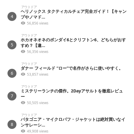
アウトドア
ヘリノックス タクティカルチェア完全ガイド！【キャン
4
プやノマド...
56,856 views
アウトドア
ホカオネオネのボンダイ6とクリフトン6、どちらがおす
5
すめ？【違...
56,356 views
アウトドア
ダナー フィールド “ロー”で名作がさらに使いやすく。
6
53,857 views
アウトドア
ミステリーランチの傑作。2Dayアサルトを徹底レビュ
7
ー
50,505 views
アウトドア
パタゴニア・マイクロパフ・ジャケットは絶対買いなイ
8
ンサレーシ...
49,908 views