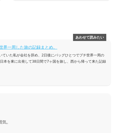
世界一周した旅の記録まとめ。
働いていた私が会社を辞め、2日後にバッグひとつでプチ世界一周の
 日本を東に出発して38日間で7ヶ国を旅し、西から帰って来た記録
囲気。