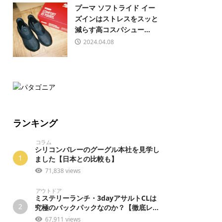
プーマ ソフトライド イー
ズインはストレスをスッと
減らす高コスパシュー...
2024.04.08
ランキング
コラム
シリコンバレーのグーグル本社を見学し
1
ました【日本との比較も】
71,838 views
アウトドア
ミステリーランチ・3dayアサルトCLは
2
究極のバックパックなのか？【徹底レ...
67,911 views