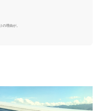
。
なりの理由が。
。