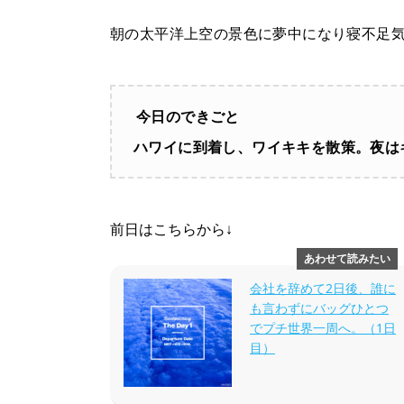
Tweet
Share
Pocket
RSS
Pin
朝の太平洋上空の景色に夢中になり寝不足
it
今日のできごと
ハワイに到着し、ワイキキを散策。夜は
前日はこちらから↓
会社を辞めて2日後、誰に
も言わずにバッグひとつ
でプチ世界一周へ。（1日
目）