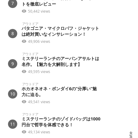
7
トを徹底レビュー
50,442 views
アウトドア
パタゴニア・マイクロパフ・ジャケット
8
は絶対買いなインサレーション！
49,906 views
アウトドア
ミステリーランチのアーバンアサルトは
9
名作。【魅力を大解剖します】
49,595 views
アウトドア
ホカオネオネ・ボンダイ6の”分厚い”魅
10
力に迫る。
49,541 views
アウトドア
ミステリーランチのゾイドバッグは1000
11
円台で哲学を体感できる！
49,134 views