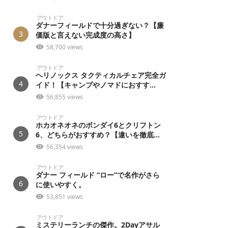
アウトドア
ダナーフィールドで十分過ぎない？【廉
3
価版と言えない完成度の高さ】
58,700 views
アウトドア
ヘリノックス タクティカルチェア完全ガ
4
イド！【キャンプやノマドにおすす...
56,855 views
アウトドア
ホカオネオネのボンダイ6とクリフトン
5
6、どちらがおすすめ？【違いを徹底...
56,354 views
アウトドア
ダナー フィールド “ロー”で名作がさら
6
に使いやすく。
53,851 views
アウトドア
ミステリーランチの傑作。2Dayアサル