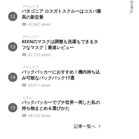
Translate
アウトドア
パタゴニア ロスガトスクルーはコスパ最
12
高の新定番
47,847 views
アウトドア
KEENのマスクは調整も洗濯もできるタ
13
フなマスク｜最速レビュー
47,733 views
アウトドア
バックパッカーにおすすめ！機内持ち込
14
み可能なバックパック17選
45,011 views
コラム
バックパッカーでプチ世界一周した私の
15
持ち物まとめ＆選びかた
44,722 views
記事一覧へ